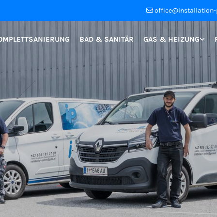
office@installation-

OMPLETTSANIERUNG
BAD & SANITÄR
GAS & HEIZUNG