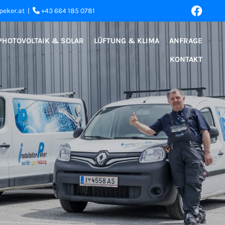
peker.at
|
+43 664 185 0781

PHOTOVOLTAIK & SOLAR
LÜFTUNG & KLIMA
ANFRAGE
KONTAKT