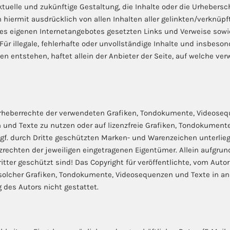
ktuelle und zukünftige Gestaltung, die Inhalte oder die Urhebersc
ch hiermit ausdrücklich von allen Inhalten aller gelinkten/verknüp
b des eigenen Internetangebotes gesetzten Links und Verweise sowi
Für illegale, fehlerhafte oder unvollständige Inhalte und insbeso
 entstehen, haftet allein der Anbieter der Seite, auf welche verw
ie Urheberrechte der verwendeten Grafiken, Tondokumente, Videose
 und Texte zu nutzen oder auf lizenzfreie Grafiken, Tondokumente
ggf. durch Dritte geschützten Marken- und Warenzeichen unterl
zrechten der jeweiligen eingetragenen Eigentümer. Allein aufgrun
ter geschützt sind! Das Copyright für veröffentlichte, vom Autor 
g solcher Grafiken, Tondokumente, Videosequenzen und Texte in a
 des Autors nicht gestattet.