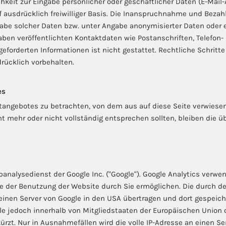
hkeit zur Eingabe persönlicher oder geschäftlicher Daten (E-Mail-
f ausdrücklich freiwilliger Basis. Die Inanspruchnahme und Bezahl
be solcher Daten bzw. unter Angabe anonymisierter Daten oder 
en veröffentlichten Kontaktdaten wie Postanschriften, Telefo
geforderten Informationen ist nicht gestattet. Rechtliche Schrit
drücklich vorbehalten.
es
etangebotes zu betrachten, von dem aus auf diese Seite verwiesen
ht mehr oder nicht vollständig entsprechen sollten, bleiben die 
nalysedienst der Google Inc. ("Google"). Google Analytics verwend
 der Benutzung der Website durch Sie ermöglichen. Die durch de
inen Server von Google in den USA übertragen und dort gespeiche
ogle jedoch innerhalb von Mitgliedstaaten der Europäischen Unio
rzt. Nur in Ausnahmefällen wird die volle IP-Adresse an einen Se